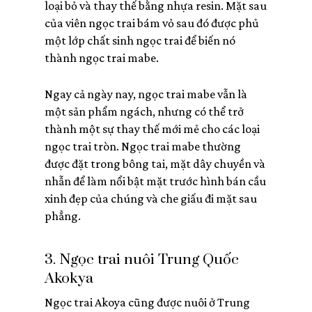
loại bỏ và thay thế bằng nhựa resin. Mặt sau
của viên ngọc trai bám vỏ sau đó được phủ
một lớp chất sinh ngọc trai để biến nó
thành ngọc trai mabe.
Ngay cả ngày nay, ngọc trai mabe vẫn là
một sản phẩm ngách, nhưng có thể trở
thành một sự thay thế mới mẻ cho các loại
ngọc trai tròn. Ngọc trai mabe thường
được đặt trong bông tai, mặt dây chuyền và
Chưa có sản phẩm
nhẫn để làm nổi bật mặt trước hình bán cầu
xinh đẹp của chúng và che giấu đi mặt sau
trong giỏ hàng.
phẳng.
Go To Shop
3. Ngọc trai nuôi Trung Quốc
Akokya
Ngọc trai Akoya cũng được nuôi ở Trung