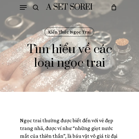
Skip
Menu
A SET SOREI
to
search
Cart
Close
main
Cart
content
Kiến Thức Ngọc Trai
Tìm hiểu về các
loại ngọc trai
Ngọc trai thường được biết đến với vẻ đẹp
trang nhã, được ví như “những giọt nước
mắt của thiên thần”, là báu vật vô giá từ đại