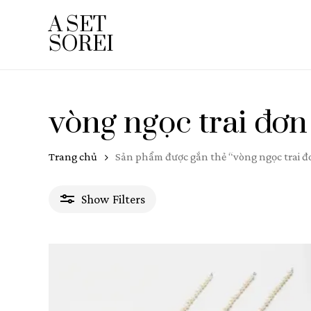
Skip
A SET
to
SOREI
main
content
vòng ngọc trai đơn
Trang chủ
Sản phẩm được gắn thẻ “vòng ngọc trai đ
Show
Filters
Lọc Theo Độ Dài
35 cm
1
37 cm
1