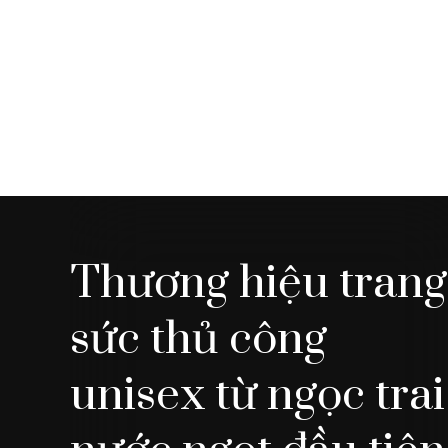
Nhẫn
2
Vòng cổ
41
Vòng tay
11
Thương hiệu trang
sức thủ công
unisex từ ngọc trai