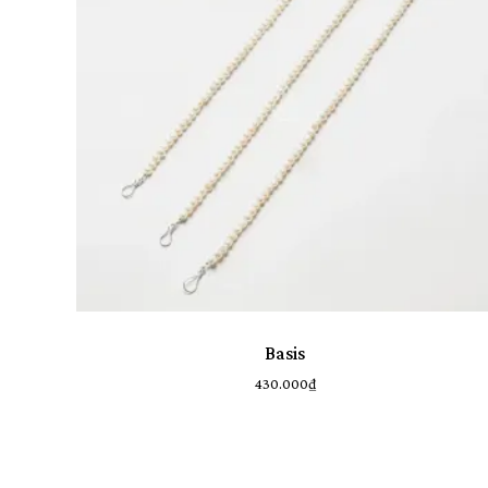
Danh Mục Sản Phẩm
BST Ambedo
7
BST Antique
15
BST Dawn
6
BST Expedition
8
BST Fine
9
Cơ bản
10
Everyday Wear
Basis
2
430.000
₫
Everyday Wear
17
Khuyên tai
28
Miss-in-chief
14