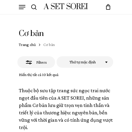
Skip
Menu
A SET SOREI
to
Close
search
Cart
Close
main
Cart
Filters
content
Cơ bản
Trang chủ
Cơ bản
Thứ tự mặc định
Filters
Hiển thị tất cả 10 kết quả
Thuộc bộ sưu tập trang sức ngọc trai nước
ngọt đầu tiên của A SET SOREI, những sản
phẩm Cơ bản lưu giữ trọn vẹn tinh thần và
triết lý của thương hiệu: nguyên bản, bền
vững với thời gian và có tính ứng dụng vượt
trội.