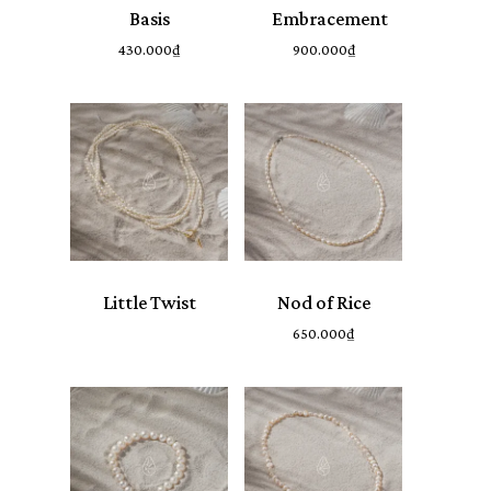
Basis
Embracement
430.000
₫
900.000
₫
Little Twist
Nod of Rice
650.000
₫