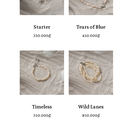
Starter
Tears of Blue
Chưa có sản phẩm
330.000
₫
450.000
₫
trong giỏ hàng.
Go To Shop
Timeless
Wild Lanes
350.000
₫
850.000
₫