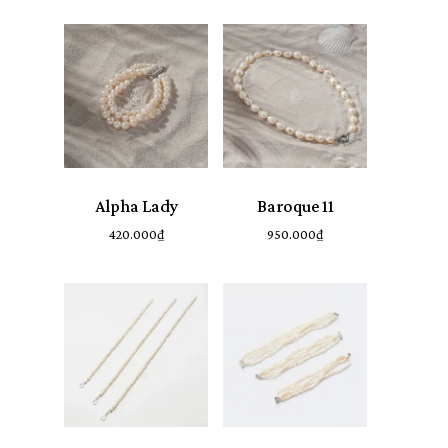
Alpha Lady
Baroque 11
420.000
₫
950.000
₫