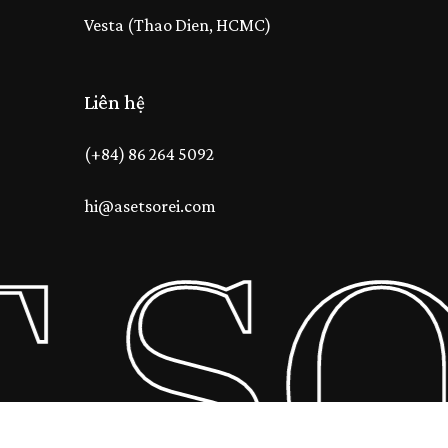
Vesta (Thao Dien, HCMC)
Liên hệ
(+84) 86 264 5092
hi@asetsorei.com
T S
Tổng số phụ:
0
₫
Xem Giỏ Hàng
Thanh Toán