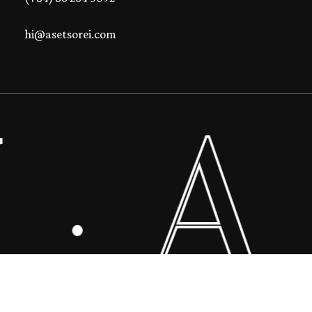
hi@asetsorei.com
A 
0
₫
·
 Giỏ Hàng
Thanh Toán