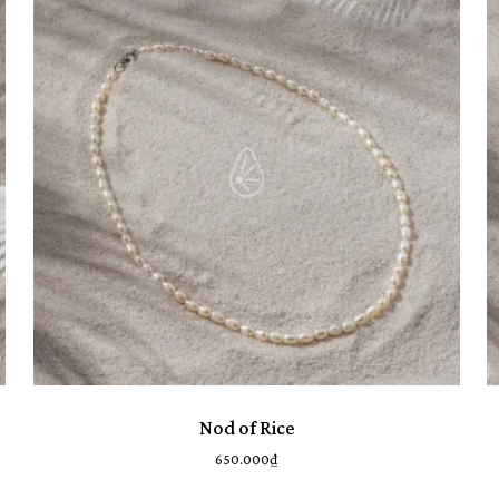
Chưa c
Nod of Rice
650.000
₫