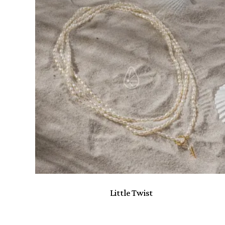
BST Ambedo
7
BST Antique
15
BST Dawn
6
BST Expedition
8
BST Fine
9
Cơ bản
10
Everyday Wear
2
Everyday Wear
17
Khuyên tai
28
Miss-in-chief
14
Nhẫn
2
Little Twist
Vòng cổ
41
Vòng tay
11