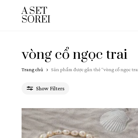
Skip
A SET
to
SOREI
main
content
vòng cổ ngọc trai
Trang chủ
Sản phẩm được gắn thẻ “vòng cổ ngọc tra
Show
Filters
Giá
Giá
Giá
0₫
—
950.000₫
Lọc
thấp
cao
nhất
nhất