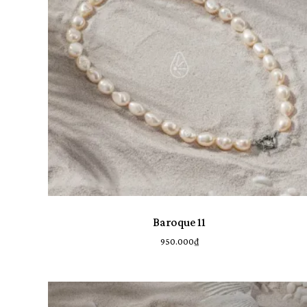
Lọc Theo Độ Dài
44 cm
1
32 cm
1
33 cm
1
34 cm
3
35 cm
1
36 cm
1
37 cm
1
40 cm
1
Baroque 11
110 cm
1
950.000
₫
Danh Mục Sản Phẩm