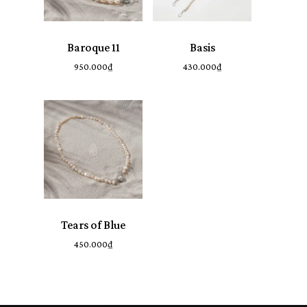
Baroque 11
Basis
950.000
₫
430.000
₫
Tears of Blue
450.000
₫