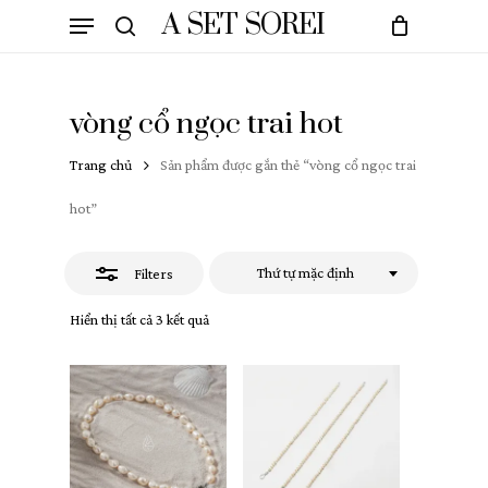
Skip
Menu
A SET SOREI
to
Close
search
Cart
Close
main
Cart
Filters
content
vòng cổ ngọc trai hot
Trang chủ
Sản phẩm được gắn thẻ “vòng cổ ngọc trai
hot”
Thứ tự mặc định
Filters
Hiển thị tất cả 3 kết quả