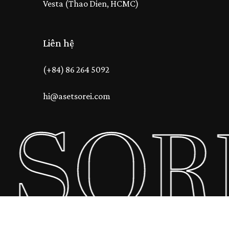
Vesta (Thao Dien, HCMC)
Liên hệ
(+84) 86 264 5092
hi@asetsorei.com
 SOR
Tổng số phụ:
0
₫
Xem Giỏ Hàng
Thanh Toán