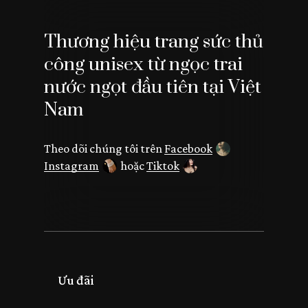
Thương hiệu trang sức thủ
công unisex từ ngọc trai
Chưa có sản phẩm
nước ngọt đầu tiên tại Việt
trong giỏ hàng.
Nam
Go To Shop
Theo dõi chúng tôi trên
Facebook
Instagram
hoặc
Tiktok
Ưu đãi