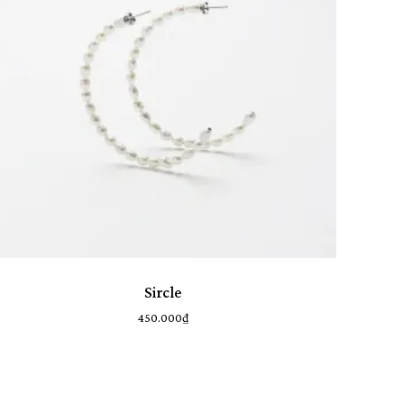
Sircle
450.000
₫