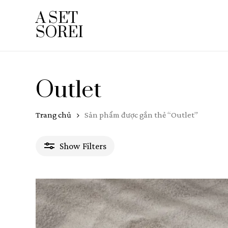
Skip
A SET
to
SOREI
main
content
Outlet
Trang chủ
Sản phẩm được gắn thẻ “Outlet”
Show
Filters
Giá
Giá
Giá
330.000₫
—
950.000₫
Lọc
thấp
cao
nhất
nhất