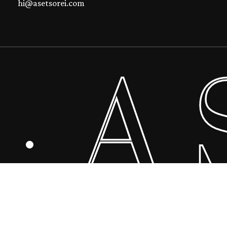
hi@asetsorei.com
A 
0
₫
·
 Giỏ Hàng
Thanh Toán