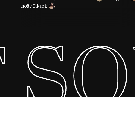
hoặc
Tiktok
 SO