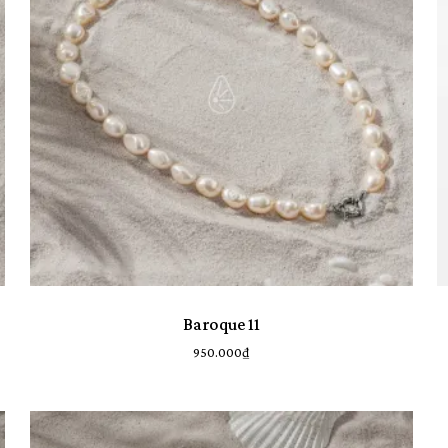
Baroque 11
950.000
₫