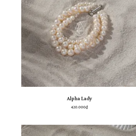
Lọc Theo Độ Dài
17 cm
1
44 cm
1
13-15 cm
1
15-17 cm
1
34 cm
1
40 cm
1
Alpha Lady
Danh Mục Sản Phẩm
420.000
₫
BST Ambedo
7
BST Antique
15
BST Dawn
6