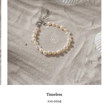
Chưa c
Timeless
350.000
₫