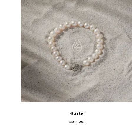
BST Expedition
8
BST Fine
9
Cơ bản
10
Everyday Wear
2
Everyday Wear
17
Khuyên tai
28
Miss-in-chief
14
Nhẫn
2
Vòng cổ
41
Vòng tay
11
Starter
330.000
₫