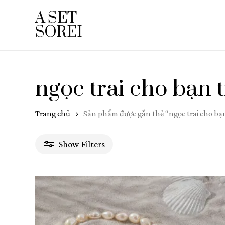
Skip
A SET
to
SOREI
main
content
ngọc trai cho bạn 
Trang chủ
Sản phẩm được gắn thẻ “ngọc trai cho bạn
Show
Filters
Giá
Giá
Giá
0₫
—
950.000₫
Lọc
thấp
cao
nhất
nhất