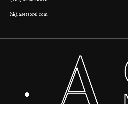
hi@asetsorei.com
A 
0
₫
·
 Giỏ Hàng
Thanh Toán