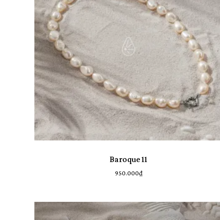
Lọc Theo Độ Dài
44 cm
1
32 cm
1
33 cm
1
34 cm
3
35 cm
1
36 cm
1
37 cm
1
40 cm
1
Baroque 11
110 cm
1
950.000
₫
Danh Mục Sản Phẩm