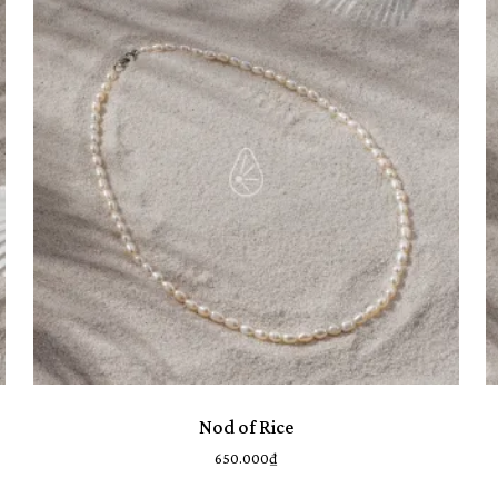
Chưa c
Nod of Rice
650.000
₫