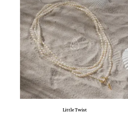
BST Ambedo
7
BST Antique
15
BST Dawn
6
BST Expedition
8
BST Fine
9
Cơ bản
10
Everyday Wear
2
Everyday Wear
17
Khuyên tai
28
Miss-in-chief
14
Nhẫn
2
Little Twist
Vòng cổ
41
Vòng tay
11