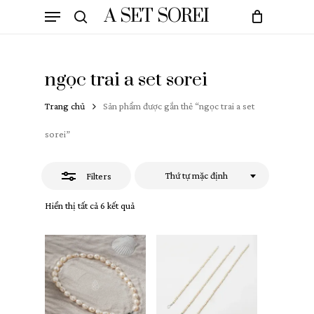
Skip
Menu
A SET SOREI
to
Close
search
Cart
Close
main
Cart
Filters
content
ngọc trai a set sorei
Trang chủ
Sản phẩm được gắn thẻ “ngọc trai a set
sorei”
Thứ tự mặc định
Filters
Hiển thị tất cả 6 kết quả