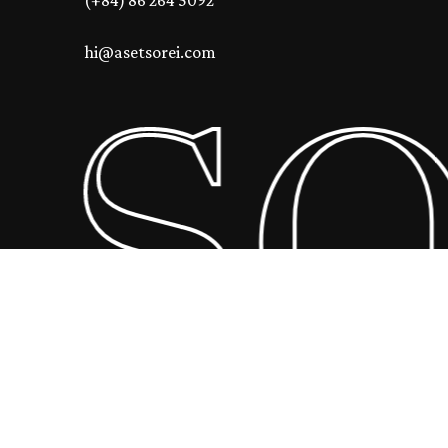
(+84) 86 264 5092
hi@asetsorei.com
 S
Tổng số phụ:
0
₫
Xem Giỏ Hàng
Thanh Toán