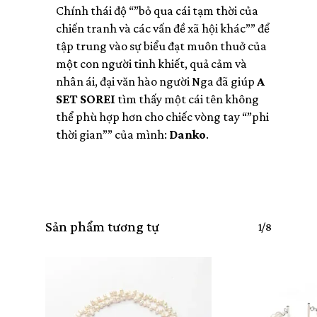
Chính thái độ “”bỏ qua cái tạm thời của
chiến tranh và các vấn đề xã hội khác”” để
tập trung vào sự biểu đạt muôn thuở của
một con người tinh khiết, quả cảm và
nhân ái, đại văn hào người Nga đã giúp
A
SET SOREI
tìm thấy một cái tên không
thể phù hợp hơn cho chiếc vòng tay “”phi
thời gian”” của mình:
Danko
.
Chưa có sản phẩm
trong giỏ hàng.
Sản phẩm tương tự
1/8
Go To Shop