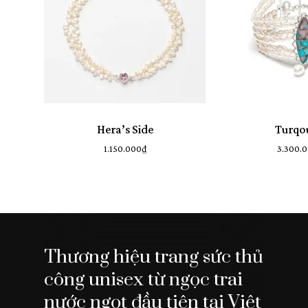
Hera’s Side
Turqo
1.150.000
₫
3.300.
Thương hiệu trang sức thủ
công unisex từ ngọc trai
nước ngọt đầu tiên tại Việt